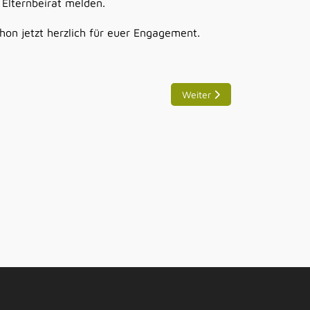
 Elternbeirat melden.
on jetzt herzlich für euer Engagement.
Nächster Beitrag: Wechsel b
Weiter