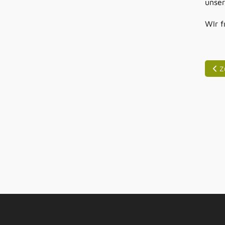
unser
WIr f
Vor
Z