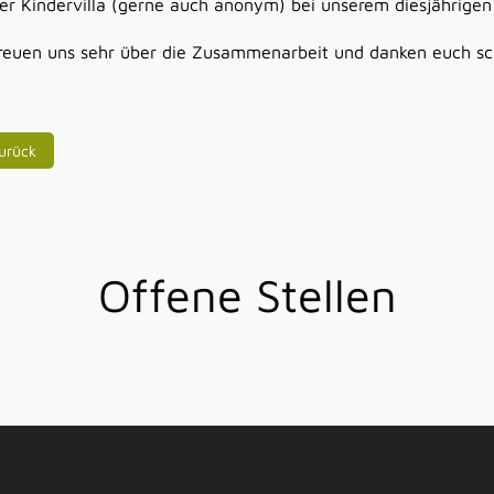
er Kindervilla (gerne auch anonym) bei unserem diesjährigen
reuen uns sehr über die Zusammenarbeit und danken euch sch
heriger Beitrag: Unser Themenabend
urück
Offene Stellen