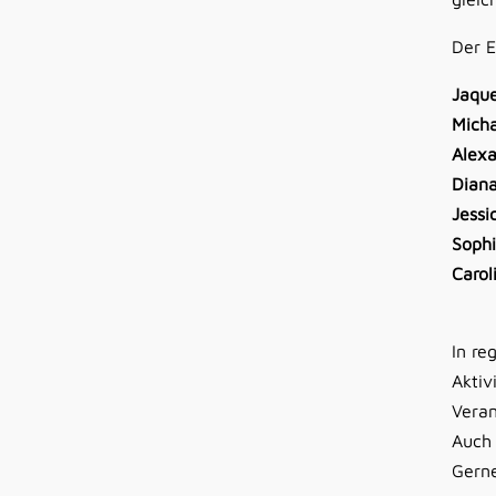
Der E
Jaque
Mich
Alex
Dian
Jessi
Soph
Carol
In re
Aktiv
Veran
Auch 
Gerne