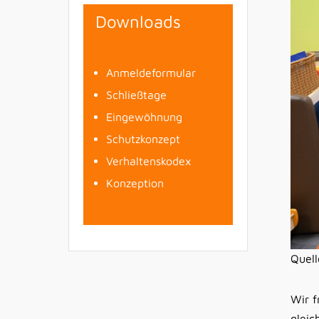
Downloads
Anmeldeformular
Schließtage
Eingewöhnung
Schutzkonzept
Verhaltenskodex
Konzeption
Quell
Wir f
gleic