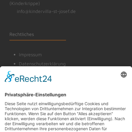
(Kinderkrippe)
info@kindervilla-st-josef.de
Rechtliches
Impressum
Datenschutzerklärung
Cookie-Einstellungen
© 2026 Kindergarten - Kindervilla St. Josef, Helmstadt
Powered by
minigrafix Media, Helmstadt