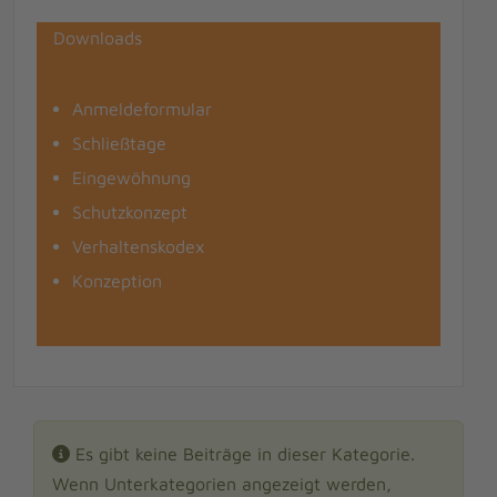
Downloads
Anmeldeformular
Schließtage
Eingewöhnung
Schutzkonzept
Verhaltenskodex
Konzeption
Information
Es gibt keine Beiträge in dieser Kategorie.
Wenn Unterkategorien angezeigt werden,