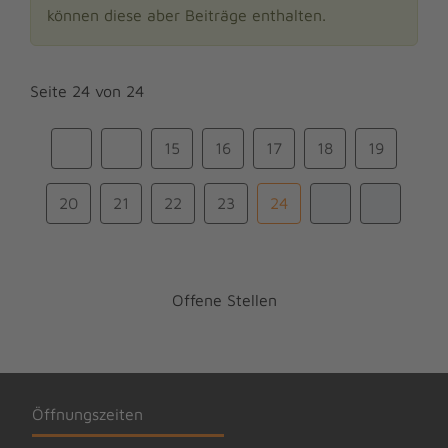
können diese aber Beiträge enthalten.
Seite 24 von 24
15
16
17
18
19
20
21
22
23
24
Offene Stellen
Öffnungszeiten